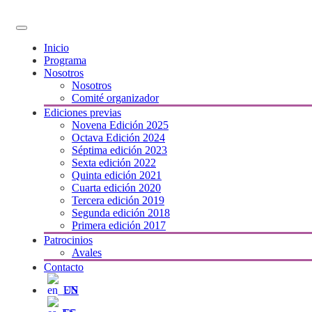
Inicio
Programa
Nosotros
Nosotros
Comité organizador
Ediciones previas
Novena Edición 2025
Octava Edición 2024
Séptima edición 2023
Sexta edición 2022
Quinta edición 2021
Cuarta edición 2020
Tercera edición 2019
Segunda edición 2018
Primera edición 2017
Patrocinios
Avales
Contacto
EN