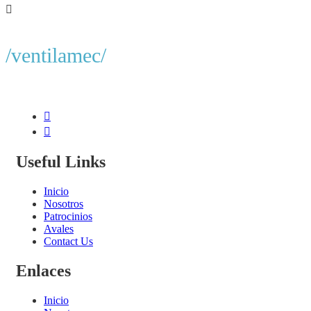
/ventilamec/
Useful Links
Inicio
Nosotros
Patrocinios
Avales
Contact Us
Enlaces
Inicio