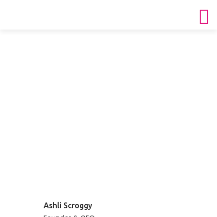
Event Detail
Home
Event Detail
Ashli Scroggy